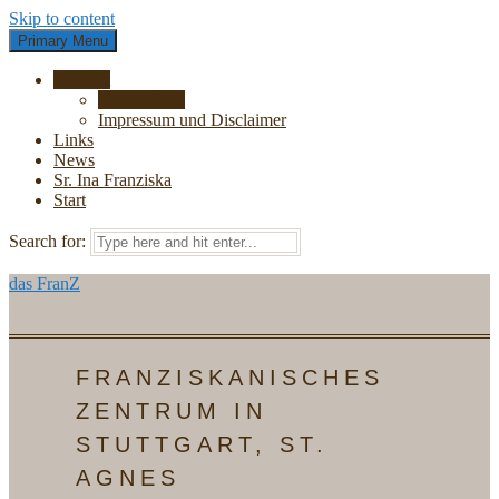
Skip to content
Primary Menu
Kontakt
Datenschutz
Impressum und Disclaimer
Links
News
Sr. Ina Franziska
Start
Search for:
das FranZ
FRANZISKANISCHES
ZENTRUM IN
STUTTGART, ST.
AGNES