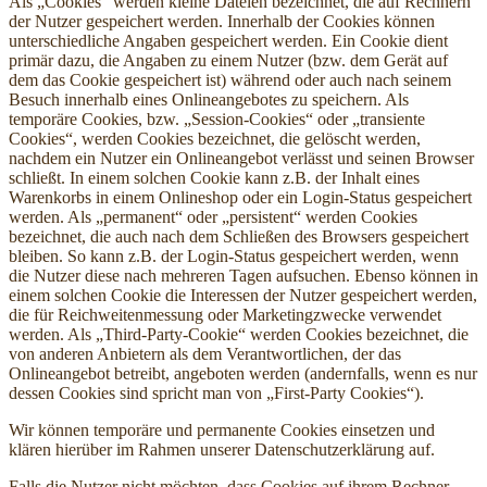
Als „Cookies“ werden kleine Dateien bezeichnet, die auf Rechnern
der Nutzer gespeichert werden. Innerhalb der Cookies können
unterschiedliche Angaben gespeichert werden. Ein Cookie dient
primär dazu, die Angaben zu einem Nutzer (bzw. dem Gerät auf
dem das Cookie gespeichert ist) während oder auch nach seinem
Besuch innerhalb eines Onlineangebotes zu speichern. Als
temporäre Cookies, bzw. „Session-Cookies“ oder „transiente
Cookies“, werden Cookies bezeichnet, die gelöscht werden,
nachdem ein Nutzer ein Onlineangebot verlässt und seinen Browser
schließt. In einem solchen Cookie kann z.B. der Inhalt eines
Warenkorbs in einem Onlineshop oder ein Login-Status gespeichert
werden. Als „permanent“ oder „persistent“ werden Cookies
bezeichnet, die auch nach dem Schließen des Browsers gespeichert
bleiben. So kann z.B. der Login-Status gespeichert werden, wenn
die Nutzer diese nach mehreren Tagen aufsuchen. Ebenso können in
einem solchen Cookie die Interessen der Nutzer gespeichert werden,
die für Reichweitenmessung oder Marketingzwecke verwendet
werden. Als „Third-Party-Cookie“ werden Cookies bezeichnet, die
von anderen Anbietern als dem Verantwortlichen, der das
Onlineangebot betreibt, angeboten werden (andernfalls, wenn es nur
dessen Cookies sind spricht man von „First-Party Cookies“).
Wir können temporäre und permanente Cookies einsetzen und
klären hierüber im Rahmen unserer Datenschutzerklärung auf.
Falls die Nutzer nicht möchten, dass Cookies auf ihrem Rechner