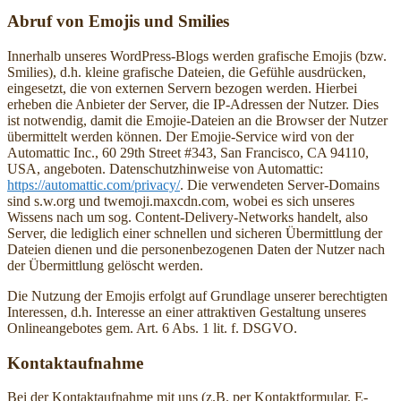
Abruf von Emojis und Smilies
Innerhalb unseres WordPress-Blogs werden grafische Emojis (bzw.
Smilies), d.h. kleine grafische Dateien, die Gefühle ausdrücken,
eingesetzt, die von externen Servern bezogen werden. Hierbei
erheben die Anbieter der Server, die IP-Adressen der Nutzer. Dies
ist notwendig, damit die Emojie-Dateien an die Browser der Nutzer
übermittelt werden können. Der Emojie-Service wird von der
Automattic Inc., 60 29th Street #343, San Francisco, CA 94110,
USA, angeboten. Datenschutzhinweise von Automattic:
https://automattic.com/privacy/
. Die verwendeten Server-Domains
sind s.w.org und twemoji.maxcdn.com, wobei es sich unseres
Wissens nach um sog. Content-Delivery-Networks handelt, also
Server, die lediglich einer schnellen und sicheren Übermittlung der
Dateien dienen und die personenbezogenen Daten der Nutzer nach
der Übermittlung gelöscht werden.
Die Nutzung der Emojis erfolgt auf Grundlage unserer berechtigten
Interessen, d.h. Interesse an einer attraktiven Gestaltung unseres
Onlineangebotes gem. Art. 6 Abs. 1 lit. f. DSGVO.
Kontaktaufnahme
Bei der Kontaktaufnahme mit uns (z.B. per Kontaktformular, E-