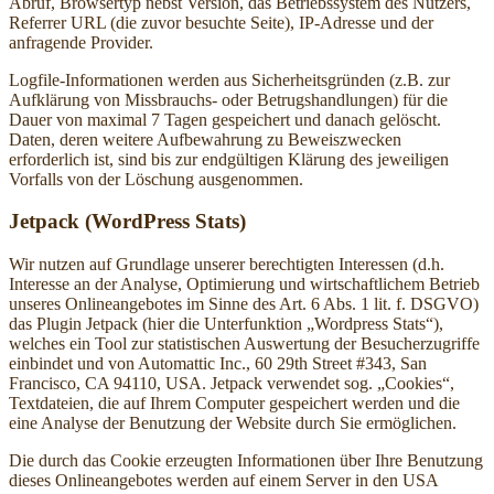
Abruf, Browsertyp nebst Version, das Betriebssystem des Nutzers,
Referrer URL (die zuvor besuchte Seite), IP-Adresse und der
anfragende Provider.
Logfile-Informationen werden aus Sicherheitsgründen (z.B. zur
Aufklärung von Missbrauchs- oder Betrugshandlungen) für die
Dauer von maximal 7 Tagen gespeichert und danach gelöscht.
Daten, deren weitere Aufbewahrung zu Beweiszwecken
erforderlich ist, sind bis zur endgültigen Klärung des jeweiligen
Vorfalls von der Löschung ausgenommen.
Jetpack (WordPress Stats)
Wir nutzen auf Grundlage unserer berechtigten Interessen (d.h.
Interesse an der Analyse, Optimierung und wirtschaftlichem Betrieb
unseres Onlineangebotes im Sinne des Art. 6 Abs. 1 lit. f. DSGVO)
das Plugin Jetpack (hier die Unterfunktion „Wordpress Stats“),
welches ein Tool zur statistischen Auswertung der Besucherzugriffe
einbindet und von Automattic Inc., 60 29th Street #343, San
Francisco, CA 94110, USA. Jetpack verwendet sog. „Cookies“,
Textdateien, die auf Ihrem Computer gespeichert werden und die
eine Analyse der Benutzung der Website durch Sie ermöglichen.
Die durch das Cookie erzeugten Informationen über Ihre Benutzung
dieses Onlineangebotes werden auf einem Server in den USA