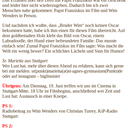
Das Erzählen über den Dreh mit Papst Franziskus war ein Geschenk
und leider hier nicht wiederzugeben. Dadurch bin ich zwei
Menschen nahe gekommen: Papst Franziskus im Film und Wim
Wenders in Person.
Und nachdem ich wußte, dass „Bruder Wim“ noch keinen Oscar
bekommen hatte, habe ich ihm einen für diesen Film überreicht. Auf
dem goldbemalten Holz klebt das Bild von Oscar, einem
Labradoodle, der Hund einer befreundeten Familie. Das musste
einfach sein! Zumal Papst Franziskus im Film sagte: Was macht die
Welt ein wenig besser? Ein schlichtes Lächeln und Sinn für Humor!
Sr. Marietta aus Stuttgart
Wer Lust hat, mehr über diesen Abend zu erfahren, kann sich gerne
bei mir melden: sr(punkt)marietta(at)st-agnes-gymnasium(Punkt)de
oder auf instagram – bigfmsister
Übrigens:
Am Dienstag, 19. Juni treffen wir uns im Cinema in
Stuttgart-Mitte. 18 Uhr ist Filmbeginn, anschließend wer Zeit und
Lust hat: Austausch in einer Kneipe.
PS 1:
Radiobeitrag zu Wim Wenders von Christian Turrey, KiP-Radio
Stuttgart:
PS 2: