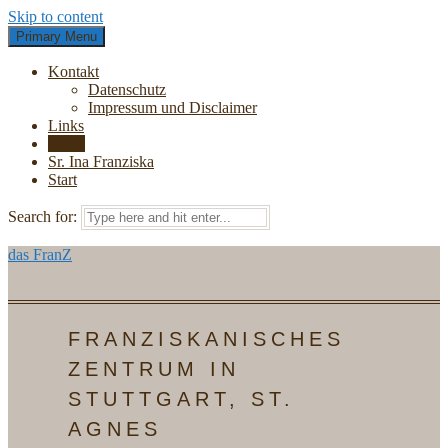
Skip to content
Primary Menu
Kontakt
Datenschutz
Impressum und Disclaimer
Links
News
Sr. Ina Franziska
Start
Search for:
das FranZ
FRANZISKANISCHES
ZENTRUM IN
STUTTGART, ST.
AGNES