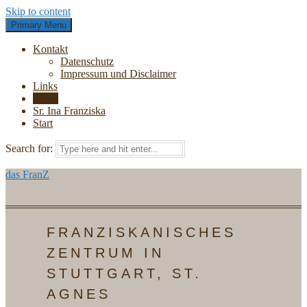
Skip to content
Primary Menu
Kontakt
Datenschutz
Impressum und Disclaimer
Links
News
Sr. Ina Franziska
Start
Search for:
das FranZ
FRANZISKANISCHES
ZENTRUM IN
STUTTGART, ST.
AGNES