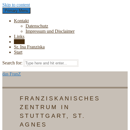
Skip to content
Primary Menu
Kontakt
Datenschutz
Impressum und Disclaimer
Links
News
Sr. Ina Franziska
Start
Search for:
das FranZ
FRANZISKANISCHES
ZENTRUM IN
STUTTGART, ST.
AGNES