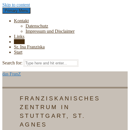
Skip to content
Primary Menu
Kontakt
Datenschutz
Impressum und Disclaimer
Links
News
Sr. Ina Franziska
Start
Search for:
das FranZ
FRANZISKANISCHES
ZENTRUM IN
STUTTGART, ST.
AGNES