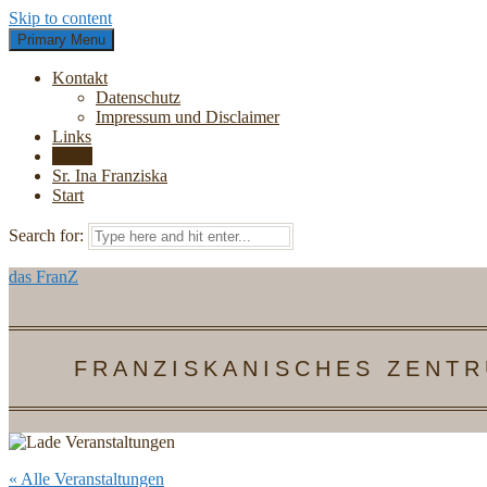
Skip to content
Primary Menu
Kontakt
Datenschutz
Impressum und Disclaimer
Links
News
Sr. Ina Franziska
Start
Search for:
das FranZ
FRANZISKANISCHES ZENTR
« Alle Veranstaltungen