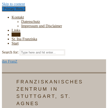
Skip to content
Primary Menu
Kontakt
Datenschutz
Impressum und Disclaimer
Links
News
Sr. Ina Franziska
Start
Search for:
das FranZ
FRANZISKANISCHES
ZENTRUM IN
STUTTGART, ST.
AGNES