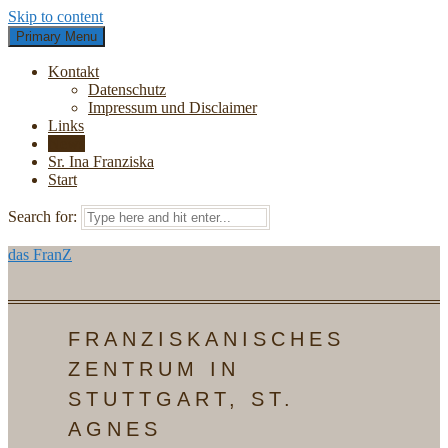
Skip to content
Primary Menu
Kontakt
Datenschutz
Impressum und Disclaimer
Links
News
Sr. Ina Franziska
Start
Search for:
das FranZ
FRANZISKANISCHES
ZENTRUM IN
STUTTGART, ST.
AGNES