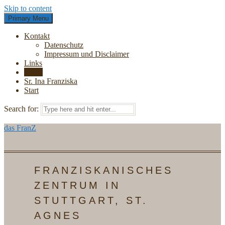
Skip to content
Primary Menu
Kontakt
Datenschutz
Impressum und Disclaimer
Links
News
Sr. Ina Franziska
Start
Search for:
das FranZ
FRANZISKANISCHES
ZENTRUM IN
STUTTGART, ST.
AGNES