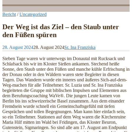
Bericht
/
Uncategorized
Der Weg ist das Ziel – den Staub unter
den Füßen spüren
28. August 2024
28. August 2024
Sr. Ina Franziska
Sieben Tage waren wir unterwegs im Donautal mit Rucksack und
Schlafsack bis wir im Kloster Sießen ankamen. Stechend heiße
Sonne, den Staub unter den Füßen und manche kühle Erfrischung in
der Donau oder in den Wäldern waren stete Begleiter in diesen
Tagen. Das Wandern wurde ein inneres und äußeres Sich-auf-dem-
Weg-machen für alle Teilnehmer. Sr. Luzia und Sr. Ina Franziska
begleiteten die Gruppe mit biblischen Impulsen und Elementen aus
dem Berufungscoaching WaVe®. Die jungen Leute kamen von
Berlin bis ins schweizerische Basel zusammen. Aus dem einander
Fremdsein wurde schnell ein Gemeinschaftsgefühl mit tiefen
Gesprächen und tollen Begegnungen. Man kann hier einfach sein,
so ein Teilnehmer. Stationen auf dem Weg waren die Kirchenruine
Maria Hilf mitten im Wald bei Fridingen, das Kloster Beuron,
Gutenstein, Sigmaringen. So sind alle am 17. August am Endpunkt