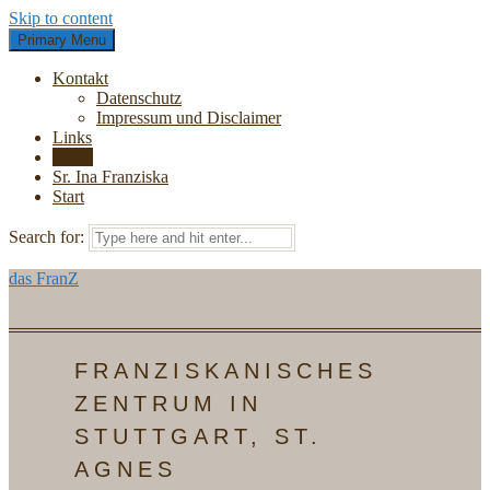
Skip to content
Primary Menu
Kontakt
Datenschutz
Impressum und Disclaimer
Links
News
Sr. Ina Franziska
Start
Search for:
das FranZ
FRANZISKANISCHES
ZENTRUM IN
STUTTGART, ST.
AGNES