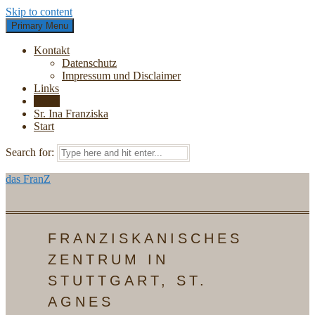
Skip to content
Primary Menu
Kontakt
Datenschutz
Impressum und Disclaimer
Links
News
Sr. Ina Franziska
Start
Search for:
das FranZ
FRANZISKANISCHES
ZENTRUM IN
STUTTGART, ST.
AGNES