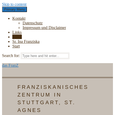
Skip to content
Primary Menu
Kontakt
Datenschutz
Impressum und Disclaimer
Links
News
Sr. Ina Franziska
Start
Search for:
das FranZ
FRANZISKANISCHES
ZENTRUM IN
STUTTGART, ST.
AGNES