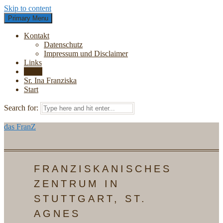
Skip to content
Primary Menu
Kontakt
Datenschutz
Impressum und Disclaimer
Links
News
Sr. Ina Franziska
Start
Search for:
das FranZ
FRANZISKANISCHES
ZENTRUM IN
STUTTGART, ST.
AGNES