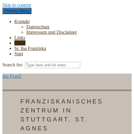
Skip to content
Primary Menu
Kontakt
Datenschutz
Impressum und Disclaimer
Links
News
Sr. Ina Franziska
Start
Search for:
das FranZ
FRANZISKANISCHES
ZENTRUM IN
STUTTGART, ST.
AGNES