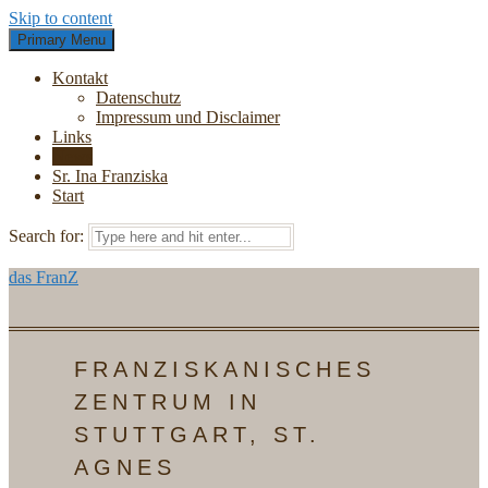
Skip to content
Primary Menu
Kontakt
Datenschutz
Impressum und Disclaimer
Links
News
Sr. Ina Franziska
Start
Search for:
das FranZ
FRANZISKANISCHES
ZENTRUM IN
STUTTGART, ST.
AGNES