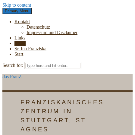
Skip to content
Primary Menu
Kontakt
Datenschutz
Impressum und Disclaimer
Links
News
Sr. Ina Franziska
Start
Search for:
das FranZ
FRANZISKANISCHES
ZENTRUM IN
STUTTGART, ST.
AGNES