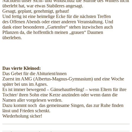
Nachdem unser Sicht- und Windschutz die Stürme des Winters nicht
überlebt hat, war etwas Stabileres angesagt.
Gesagt, geplant, genehmigt, gebaut!
Und fertig ist eine heimelige Ecke für die nächsten Treffen
des Offenen Abends oder einer anderen Veranstaltung. Und
dank einer besonderen „Gartenfee“ stehen inzwischen auch
Pflanzen da, die hoffentlich meinen „grauen“ Daumen
überleben.
Das vierte Kleinod:
Das Gebet für die Abiturient/innen
Zuerst im AMG (Albertus-Magnus-Gymnasium) und eine Woche
später bei uns im Agnes.
Es ist immer bewegend – Gänsehautfeeling! – wenn Eltern für ihre
Tochter/ ihren Sohn eine Kerze anzünden oder wenn dann die
Namen aller vorgelesen werden.
Dazu kommt noch das gemeinsame Singen, das zur Ruhe finden
lässt und Frieden schenkt.
Wiederholung sicher!