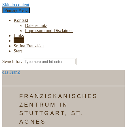
Skip to content
Primary Menu
Kontakt
Datenschutz
Impressum und Disclaimer
Links
News
Sr. Ina Franziska
Start
Search for:
das FranZ
FRANZISKANISCHES
ZENTRUM IN
STUTTGART, ST.
AGNES