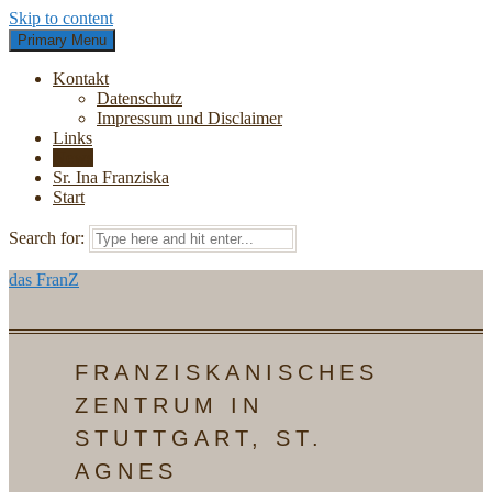
Skip to content
Primary Menu
Kontakt
Datenschutz
Impressum und Disclaimer
Links
News
Sr. Ina Franziska
Start
Search for:
das FranZ
FRANZISKANISCHES
ZENTRUM IN
STUTTGART, ST.
AGNES