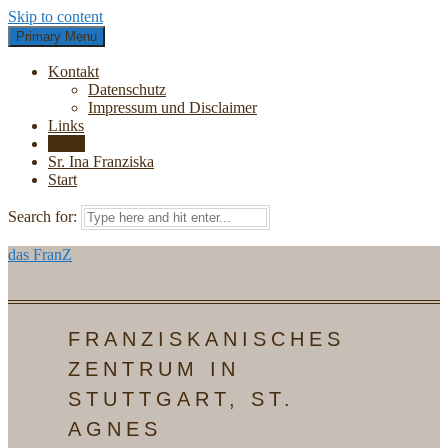
Skip to content
Primary Menu
Kontakt
Datenschutz
Impressum und Disclaimer
Links
News
Sr. Ina Franziska
Start
Search for:
das FranZ
FRANZISKANISCHES
ZENTRUM IN
STUTTGART, ST.
AGNES