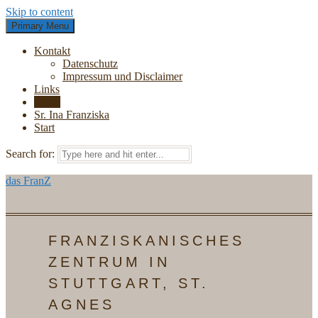
Skip to content
Primary Menu
Kontakt
Datenschutz
Impressum und Disclaimer
Links
News
Sr. Ina Franziska
Start
Search for:
das FranZ
FRANZISKANISCHES
ZENTRUM IN
STUTTGART, ST.
AGNES