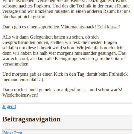
Film entschieden: Verstehen Sie die Beliers?. Dazu gab es frisches
selbstgemachtes Popkorn. Und das die Technik in der ersten Runde
versagte und wir umziehen mussten in einen anderen Raum: hat uns
überhaupt nicht gestört.
Dann gab es einen supertollen Mitternachtssnack! Echt klasse!
ALs wir dann Gelegenheit hatten zu sehen, ob sich
Gesprächsrunden bilden, stellten wir fest: die meisten Fragen
schlafen um diese Uhrzeit wohl schon. Wir jedenfalls noch nicht,
denn wir haben bis halb vier morgens miteinander gesungen. Das
war echt cool, als dann alle Kleingrüppchen sich „um die Gitarre“
versammelten.
Und morgens gab es einen Kick in den Tag, damit beim Frühstück
niemand einschläft :-)!
Dann noch schnell gemeinsam aufgeräumt … und schön war’s!
Wiederholenswert!
Jugend
Beitragsnavigation
Next Post