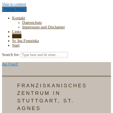
Skip to content
Primary Menu
Kontakt
Datenschutz
Impressum und Disclaimer
Links
News
Sr. Ina Franziska
Start
Search for:
das FranZ
FRANZISKANISCHES
ZENTRUM IN
STUTTGART, ST.
AGNES