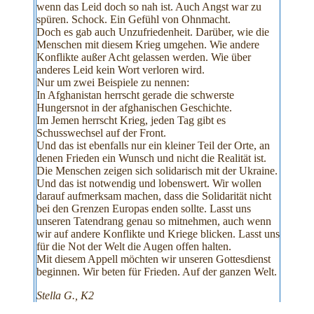
wenn das Leid doch so nah ist. Auch Angst war zu
spüren. Schock. Ein Gefühl von Ohnmacht.
Doch es gab auch Unzufriedenheit. Darüber, wie die
Menschen mit diesem Krieg umgehen. Wie andere
Konflikte außer Acht gelassen werden. Wie über
anderes Leid kein Wort verloren wird.
Nur um zwei Beispiele zu nennen:
In Afghanistan herrscht gerade die schwerste
Hungersnot in der afghanischen Geschichte.
Im Jemen herrscht Krieg, jeden Tag gibt es
Schusswechsel auf der Front.
Und das ist ebenfalls nur ein kleiner Teil der Orte, an
denen Frieden ein Wunsch und nicht die Realität ist.
Die Menschen zeigen sich solidarisch mit der Ukraine.
Und das ist notwendig und lobenswert. Wir wollen
darauf aufmerksam machen, dass die Solidarität nicht
bei den Grenzen Europas enden sollte. Lasst uns
unseren Tatendrang genau so mitnehmen, auch wenn
wir auf andere Konflikte und Kriege blicken. Lasst uns
für die Not der Welt die Augen offen halten.
Mit diesem Appell möchten wir unseren Gottesdienst
beginnen. Wir beten für Frieden. Auf der ganzen Welt.
Stella G., K2