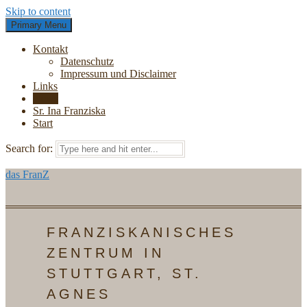
Skip to content
Primary Menu
Kontakt
Datenschutz
Impressum und Disclaimer
Links
News
Sr. Ina Franziska
Start
Search for:
das FranZ
FRANZISKANISCHES
ZENTRUM IN
STUTTGART, ST.
AGNES