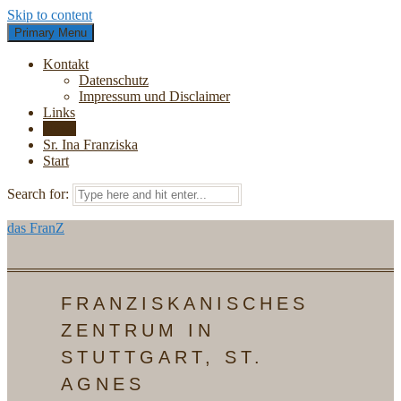
Skip to content
Primary Menu
Kontakt
Datenschutz
Impressum und Disclaimer
Links
News
Sr. Ina Franziska
Start
Search for:
das FranZ
FRANZISKANISCHES
ZENTRUM IN
STUTTGART, ST.
AGNES