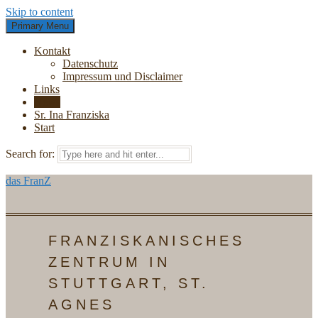
Skip to content
Primary Menu
Kontakt
Datenschutz
Impressum und Disclaimer
Links
News
Sr. Ina Franziska
Start
Search for:
das FranZ
FRANZISKANISCHES
ZENTRUM IN
STUTTGART, ST.
AGNES